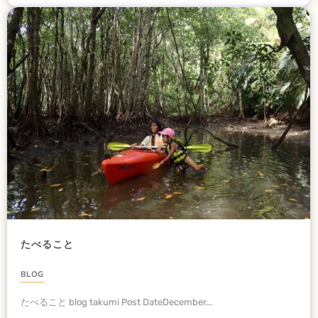
たべること
BLOG
たべること blog takumi Post DateDecember...